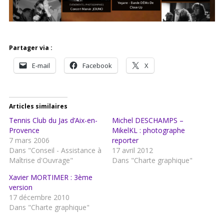
Partager via :
E-mail
Facebook
X
Articles similaires
Tennis Club du Jas d’Aix-en-
Michel DESCHAMPS –
Provence
MikelKL : photographe
7 mars 2006
reporter
Dans "Conseil - Assistance à
17 avril 2012
Maîtrise d'Ouvrage"
Dans "Charte graphique"
Xavier MORTIMER : 3ème
version
17 décembre 2010
Dans "Charte graphique"