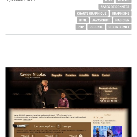
AJAX
ARTISTE
BASES DE DONNÉES
CHARTE GRAPHIQUE
GRAPHISME
HTML
JAVASCRIPT
MAGICIEN
PHP
REFONTE
SITE INTERNET