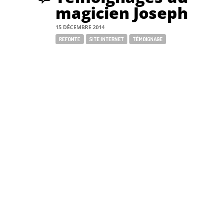
magicien Joseph
15 DÉCEMBRE 2014
Tags:
REFONTE
SITE INTERNET
TÉMOIGNAGE