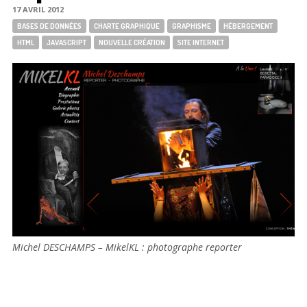
17 AVRIL 2012
Tags:
BASES DE DONNÉES
CHARTE GRAPHIQUE
GRAPHISME
HÉBERGEMENT
HTML
JAVASCRIPT
NOUVELLE CRÉATION
SITE INTERNET
Michel DESCHAMPS – MikelKL : photographe reporter