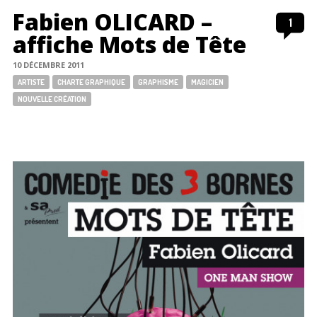
Fabien OLICARD –
1
affiche Mots de Tête
10 DÉCEMBRE 2011
Tags:
ARTISTE
CHARTE GRAPHIQUE
GRAPHISME
MAGICIEN
NOUVELLE CRÉATION