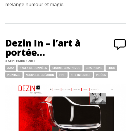
mélange humour et magie.
Dezin In – l’art à
portée…
8 SEPTEMBRE 2012
Tags:
AJAX
BASES DE DONNÉES
CHARTE GRAPHIQUE
GRAPHISME
LOGO
MONTAGE
NOUVELLE CRÉATION
PHP
SITE INTERNET
VIDÉOS