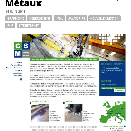
Métaux
14 JUIN 2011
Tags:
GRAPHISME
HÉBERGEMENT
HTML
JAVASCRIPT
NOUVELLE CRÉATION
PHP
SITE INTERNET