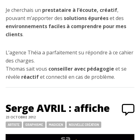
Je cherchais un
prestataire à l’écoute, créatif
,
pouvant m’apporter des
solutions épurées
et des
environnements faciles à comprendre pour mes
clients
.
L’agence Théia a parfaitement su répondre à ce cahier
des charges.
Thomas sait vous
conseiller avec pédagogie
et se
révèle
réactif
et connecté en cas de problème.
Serge AVRIL : affiche
23 OCTOBRE 2012
Tags:
ARTISTE
GRAPHISME
MAGICIEN
NOUVELLE CRÉATION