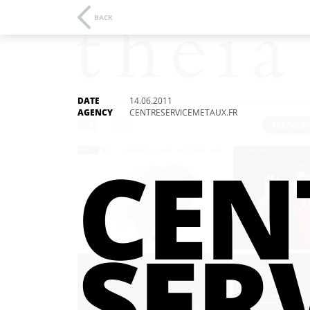
BACK
DATE
14.06.2011
AGENCY
CENTRESERVICEMETAUX.FR
ALL WOR
CEN
SER