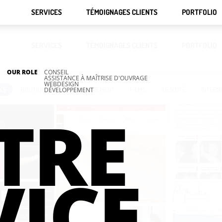
SERVICES
TÉMOIGNAGES CLIENTS
PORTFOLIO
SERVICES
TÉMOIGNAGES CLIENTS
PORTFOLIO
OUR ROLE
CONSEIL
ASSISTANCE À MAÎTRISE D'OUVRAGE
WEBDESIGN
KS
BOUTIQUES
DÉVELOPPEMENT
FILMS
IDENTITÉ
INTERN
DÉVELOPPEMENT
TRE
VICE