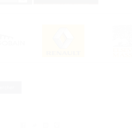
f
t
l
m