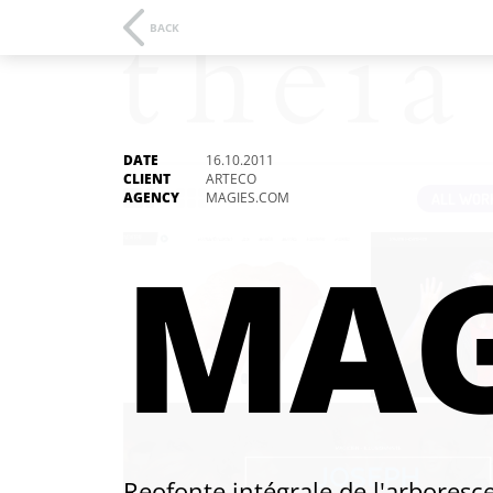
BACK
DATE
16.10.2011
CLIENT
ARTECO
AGENCY
MAGIES.COM
ALL WOR
MAG
Reofonte intégrale de l'arboresc