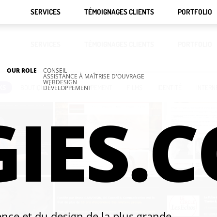
SERVICES
TÉMOIGNAGES CLIENTS
PORTFOLIO
SERVICES
TÉMOIGNAGES CLIENTS
PORTFOLIO
OUR ROLE
CONSEIL
ASSISTANCE À MAÎTRISE D'OUVRAGE
WEBDESIGN
KS
BOUTIQUES
DÉVELOPPEMENT
FILMS
IDENTITÉ
INTERN
DÉVELOPPEMENT
IES.
ence et du design de la plus grande