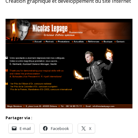
Création graphique et developpement du site Internet
Partager via :
E-mail
Facebook
X